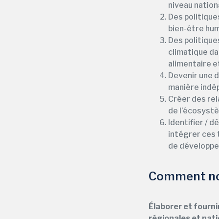
niveau nationa
Des politiques
bien-être huma
Des politique
climatique da
alimentaire e
Devenir une d
manière indép
Créer des rel
de l’écosyst
Identifier / 
intégrer ces 
de développ
Comment nou
Élaborer et fourni
régionales et nat