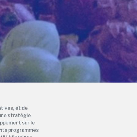
tives, et de
une stratégie
oppement sur le
érents programmes