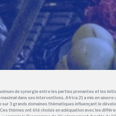
aximum de synergie entre les parties prenantes et les initia
 maximal dans ses interventions, Africa 21 a mis en œuvre 
 sur 3 grands domaines thématiques influençant le dével
. Ces thèmes ont été choisis en adéquation avec les diff