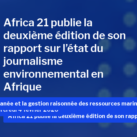
Africa 21 publie la
deuxième édition de son
rapport sur l’état du
journalisme
environnemental en
Afrique
A télécharger ici.
rranée et la gestion raisonnée des ressources mari
rcredi 4 février 2026
Africa 21 publie la deuxième édition de son rap