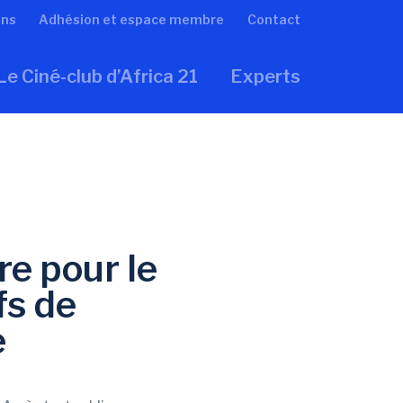
ons
Adhésion et espace membre
Contact
Le Ciné-club d’Africa 21
Experts
re pour le
fs de
e