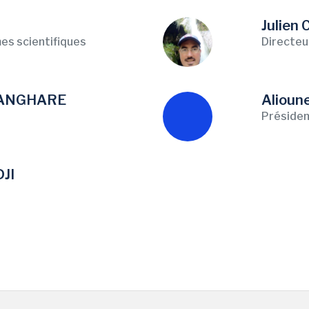
Julie
s scientifiques
Directeu
r SANGHARE
Alioun
Présiden
JI