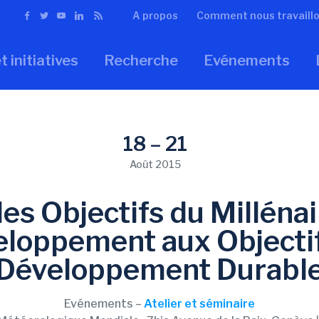
A propos
Comment nous travaill
t initiatives
Recherche
Evénements
18 – 21
Août 2015
 des Objectifs du Millénai
loppement aux Objecti
Développement Durabl
Evénements –
Atelier et séminaire