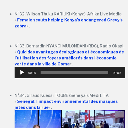
N°32, Wilson Thuku KARIUKI (Kenya), Afrika Live Media,
«
Female scouts helping Kenya’s endangered Grevy’s
zebra
« .
N°33, Bernardin NYANGI MULONDANI (RDC), Radio Okapi,
«
Quid des avantages écologiques et économiques de
l’utilisation des foyers améliorés dans l’économie
verte dans la ville de Goma
« .
Lecteur
00:00
00:00
audio
N°34, Giraud Kuessi TOGBE (Sénégal), Medi1 TV,
«
Sénégal: l’impact environnemental des masques
jetés dans la rue
« .
Lecteur
vidéo