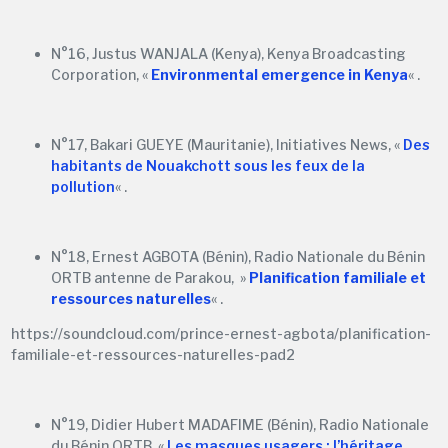
N°16, Justus WANJALA (Kenya), Kenya Broadcasting
Corporation, «
Environmental emergence in Keny
a
« .
N°17, Bakari GUEYE (Mauritanie), Initiatives News, «
Des
habitants de Nouakchott sous les feux de la
pollution
« .
N°18, Ernest AGBOTA (Bénin), Radio Nationale du Bénin
ORTB antenne de Parakou, »
Planification familiale et
ressources naturelles
« .
https://soundcloud.com/prince-ernest-agbota/planification-
familiale-et-ressources-naturelles-pad2
N°19, Didier Hubert MADAFIME (Bénin), Radio Nationale
du Bénin ORTB, «
Les masques usagers : l’héritage