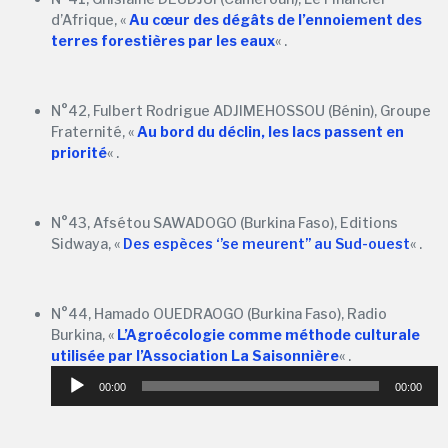
d’Afrique, «
Au cœur des dégâts de l’ennoiement des
terres forestières par les eaux
« .
N°42, Fulbert Rodrigue ADJIMEHOSSOU (Bénin), Groupe
Fraternité, «
Au bord du déclin, les lacs passent en
priorité
« .
N°43, Afsétou SAWADOGO (Burkina Faso), Editions
Sidwaya, «
Des espèces ‘’se meurent’’ au Sud-ouest
« .
N°44, Hamado OUEDRAOGO (Burkina Faso), Radio
Burkina, «
L’Agroécologie comme méthode culturale
Lecteur
utilisée par l’Association La Saisonnière
« .
audio
00:00
00:00