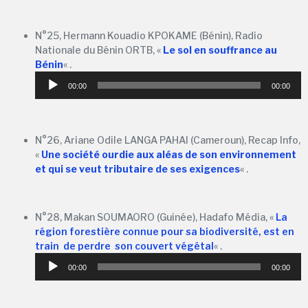
N°25, Hermann Kouadio KPOKAME (Bénin), Radio
Nationale du Bénin ORTB, «
Le sol en souffrance au
Bénin
« .
Lecteur
00:00
00:00
audio
N°26, Ariane Odile LANGA PAHAI (Cameroun), Recap Info,
«
Une société ourdie aux aléas de son environnement
et qui se veut tributaire de ses exigences
« .
N°28, Makan SOUMAORO (Guinée), Hadafo Média, «
La
région forestière connue pour sa biodiversité, est en
train de perdre son couvert végétal
« .
Lecteur
00:00
00:00
audio