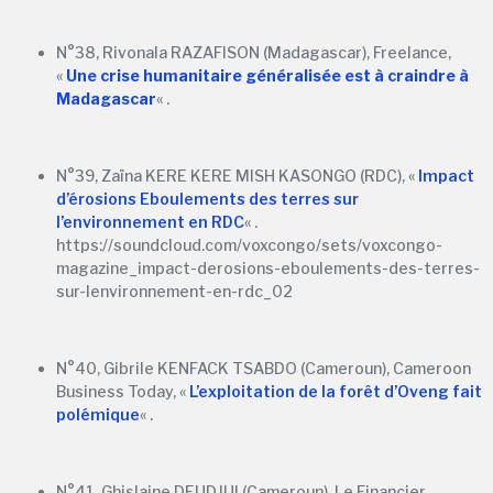
N°38, Rivonala RAZAFISON (Madagascar), Freelance,
«
Une crise humanitaire généralisée est à craindre à
Madagascar
« .
N°39, Zaïna KERE KERE MISH KASONGO (RDC), «
Impact
d’érosions Eboulements des terres sur
l’environnement en RDC
« .
https://soundcloud.com/voxcongo/sets/voxcongo-
magazine_impact-derosions-eboulements-des-terres-
sur-lenvironnement-en-rdc_02
N°40, Gibrile KENFACK TSABDO (Cameroun), Cameroon
Business Today, «
L’exploitation de la forêt d’Oveng fait
polémique
« .
N°41, Ghislaine DEUDJUI (Cameroun), Le Financier