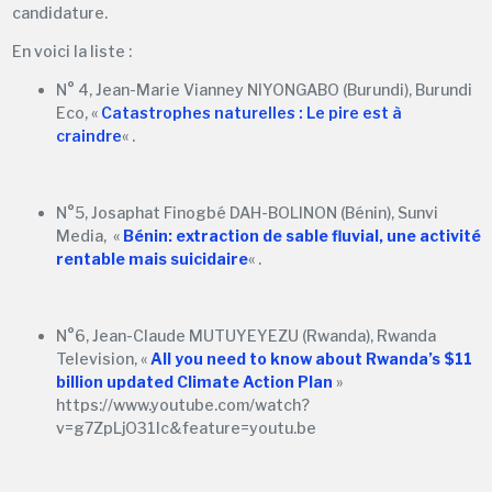
candidature.
En voici la liste :
N° 4, Jean-Marie Vianney NIYONGABO (Burundi), Burundi
Eco, «
Catastrophes naturelles : Le pire est à
craindre
« .
N°5, Josaphat Finogbé DAH-BOLINON (Bénin), Sunvi
Media, «
Bénin: extraction de sable fluvial, une activité
rentable mais suicidaire
« .
N°6, Jean-Claude MUTUYEYEZU (Rwanda), Rwanda
Television, «
All you need to know about Rwanda’s $11
billion updated Climate Action Plan
»
https://www.youtube.com/watch?
v=g7ZpLjO31Ic&feature=youtu.be