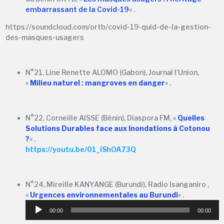
embarrassant de la Covid-19
« .
https://soundcloud.com/ortb/covid-19-quid-de-la-gestion-
des-masques-usagers
N°21, Line Renette ALOMO (Gabon), Journal l’Union,
«
Milieu naturel : mangroves en dange
r
« .
N°22, Corneille AISSE (Bénin), Diaspora FM, «
Quelles
Solutions Durables face aux Inondations à Cotonou
?
« .
https://youtu.be/01_iShOA73Q
N°24, Mireille KANYANGE (Burundi), Radio Isanganiro ,
Lecteur
«
Urgences environnementales au Burundi
« .
audio
00:00
00:00