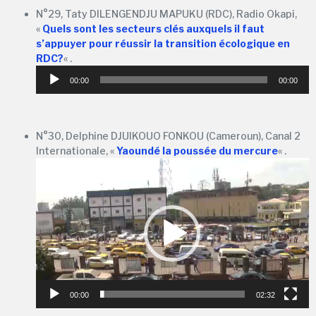
N°29, Taty DILENGENDJU MAPUKU (RDC), Radio Okapi,
«
Quels sont les secteurs clés auxquels il faut
s’appuyer pour réussir la transition écologique en
Lecteur
RDC?
« .
audio
00:00
00:00
N°30, Delphine DJUIKOUO FONKOU (Cameroun), Canal 2
Internationale, «
Yaoundé la poussée du mercure
« .
Lecteur
vidéo
00:00
02:32