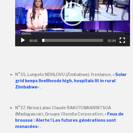
00:00
02:04
N°35, Lungelo NDHLOVU (Zimbabwe), freelance, «
Solar
grid keeps livelihoods high, hospitals lit in rural
Zimbabwe
« .
N°37, Nirina Lalao Claude RAKOTOMIARINTSOA
(Madagascar), Groupe Olondia Corporation, «
Feux de
brousse : Alerte ! Les futures générations sont
menacées
« .