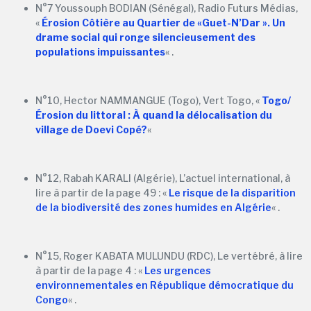
N°7 Youssouph BODIAN (Sénégal), Radio Futurs Médias,
«
Érosion Côtière au Quartier de «Guet-N’Dar ». Un
drame social qui ronge silencieusement des
populations impuissantes
« .
N°10, Hector NAMMANGUE (Togo), Vert Togo, «
Togo/
Érosion du littoral : À quand la délocalisation du
village de Doevi Copé?
«
N°12, Rabah KARALI (Algérie), L’actuel international, à
lire à partir de la page 49 : «
Le risque de la disparition
de la biodiversité des zones humides en Algérie
« .
N°15, Roger KABATA MULUNDU (RDC), Le vertébré, à lire
à partir de la page 4 : «
Les urgences
environnementales en République démocratique du
Congo
« .