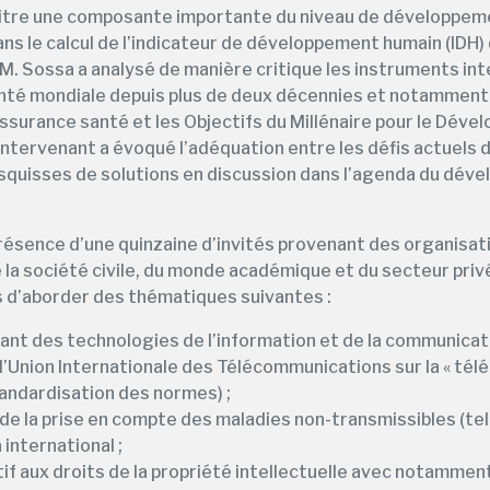
titre une composante importante du niveau de développeme
ans le calcul de l’indicateur de développement humain (IDH)
M. Sossa a analysé de manière critique les instruments in
nté mondiale depuis plus de deux décennies et notamment l
ssurance santé et les Objectifs du Millénaire pour le Déve
l’intervenant a évoqué l’adéquation entre les défis actuels 
esquisses de solutions en discussion dans l’agenda du dé
présence d’une quinzaine d’invités provenant des organisat
 la société civile, du monde académique et du secteur privé
d’aborder des thématiques suivantes :
sant des technologies de l’information et de la communicati
de l’Union Internationale des Télécommunications sur la « té
standardisation des normes) ;
de la prise en compte des maladies non-transmissibles (tel
 international ;
tif aux droits de la propriété intellectuelle avec notamment