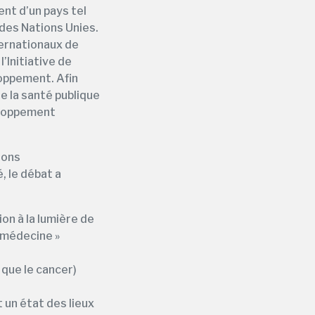
nt d’un pays tel
 des Nations Unies.
ternationaux de
’Initiative de
loppement. Afin
de la santé publique
veloppement
ions
, le débat a
on à la lumière de
lémédecine »
 que le cancer)
 un état des lieux