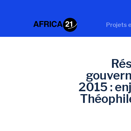
Projets e
Rés
gouvern
2015 : en
Théophil