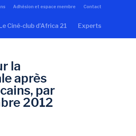
ons
Adhésion et espace membre
Contact
Le Ciné-club d’Africa 21
Experts
r la
le après
cains, par
mbre 2012