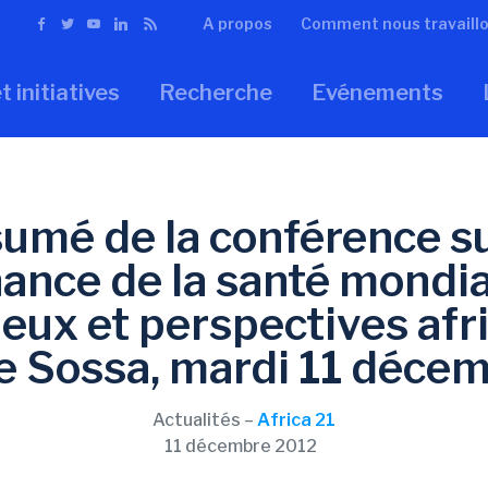
A propos
Comment nous travaill
t initiatives
Recherche
Evénements
umé de la conférence su
ance de la santé mondia
jeux et perspectives afri
e Sossa, mardi 11 déce
Actualités –
Africa 21
11 décembre 2012