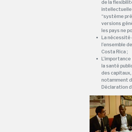
de la flexibil
intellectuel
“système prév
versions gén
les pays ne 
La nécessité 
l’ensemble de
Costa Rica ;
L’importance 
la santé publ
des capitaux,
notamment dan
Déclaration d