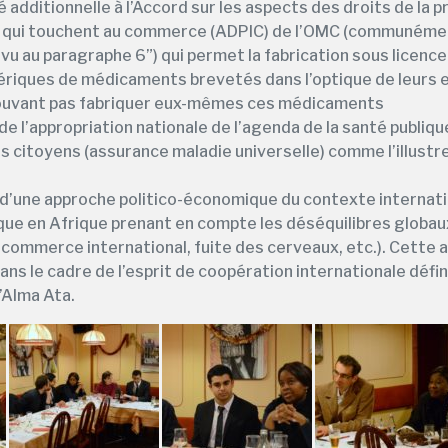
ité additionnelle à l’Accord sur les aspects des droits de la 
le qui touchent au commerce (ADPIC) de l’OMC (communéme
u au paragraphe 6”) qui permet la fabrication sous licence
ériques de médicaments brevetés dans l’optique de leurs 
pouvant pas fabriquer eux-mêmes ces médicaments
de l’appropriation nationale de l’agenda de la santé publiqu
s citoyens (assurance maladie universelle) comme l’illustr
d’une approche politico-économique du contexte internati
ique en Afrique prenant en compte les déséquilibres glob
 commerce international, fuite des cerveaux, etc.). Cette a
s le cadre de l’esprit de coopération internationale défini
’Alma Ata.