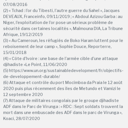
07/08/2016
(2) « Tchad : l’or du Tibesti, l’autre guerre du Sahel », Jacques
DEVEAUX, Franceinfo, 09/11/2019 ; « Abdoul Azizou Garba : au
Niger, l’exploitation de l’or pose un sérieux problème de
sécurité dans certaines localités », Maïmouna DIA, La Tribune
Afrique, 19/12/2019
(3) « Au Cameroun, les réfugiés de Boko Haram luttent pour le
reboisement de leur camp », Sophie Douce, Reporterre,
15/01/2018
(4) « Côte d’Ivoire : une base de l’armée cible d’une attaque
djihadiste »Le Point, 11/06/2020
(5) https://www.un.org/sustainabledevelopment/fr/objectifs-
de-developpement-durable/
(6) Attaque et contrôle du port Mocímboa da Praia le 12 août
2020 puis plus récemment des îles de Metundo et Vamizi le
12 septembre 2020
(7) Attaque de militaires congolais par le groupe djihadiste
ADF dans le Parc de Virunga : « RDC : Sept soldats trouvent la
mort dans une embuscade des ADF dans le parc de Virunga »,
Koaci, 28/07/2020